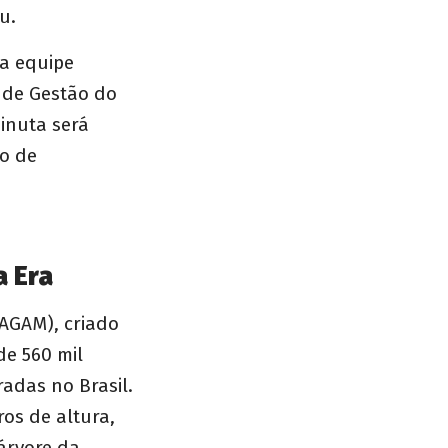
u.
la equipe
o de Gestão do
inuta será
ão de
a Era
AGAM), criado
de 560 mil
radas no Brasil.
ros de altura,
árvore da