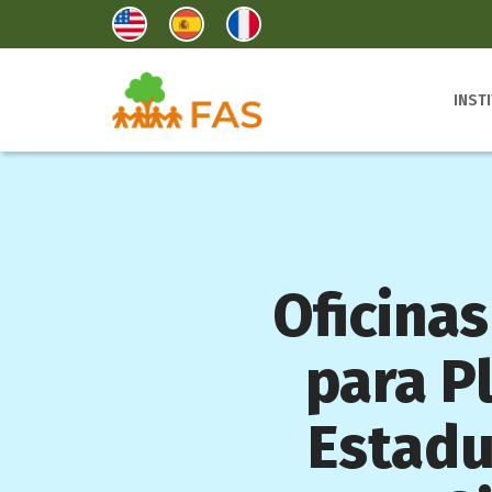
INST
Oficina
para P
Estadu