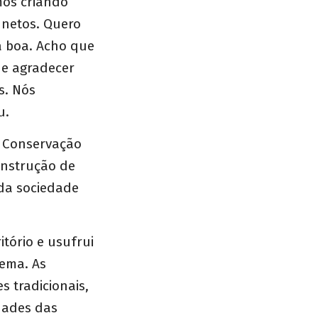
mos criando
 netos. Quero
a boa. Acho que
de agradecer
s. Nós
u.
e Conservação
construção de
 da sociedade
itório e usufrui
tema. As
s tradicionais,
dades das