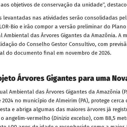
aos objetivos de conservação da unidade”, destaco
s levantadas nas atividades serão consolidadas pe
LOR-Bio e irão compor a versão preliminar do Plan
l Ambiental das Árvores Gigantes da Amazônia. A m
lidação do Conselho Gestor Consultivo, com previs
cial do documento final em novembro de 2026.
ojeto Árvores Gigantes para uma Nov
ual Ambiental das Árvores Gigantes da Amazônia (P
2024 no município de Almeirim (PA), protege cerca 
resta e abriga algumas das maiores árvores já regist
á o angelim-vermelho (
Dinizia excelsa
), com 88,5 met
e 400 anos de idade e reconhecido como a maior 