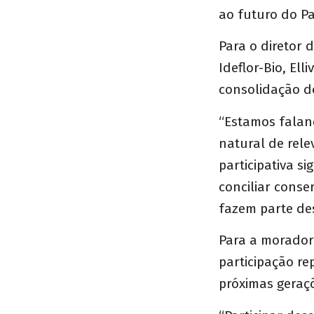
ao futuro do P
Para o diretor
Ideflor-Bio, El
consolidação d
“Estamos falan
natural de rel
participativa s
conciliar conse
fazem parte des
Para a morador
participação r
próximas geraç