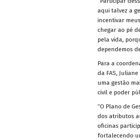
“Participar des
aqui talvez a g
incentivar meu
chegar ao pé d
pela vida, porq
dependemos dela
Para a coorden
da FAS, Juliane
uma gestão mai
civil e poder pú
“O Plano de Ges
dos atributos 
oficinas partic
fortalecendo u