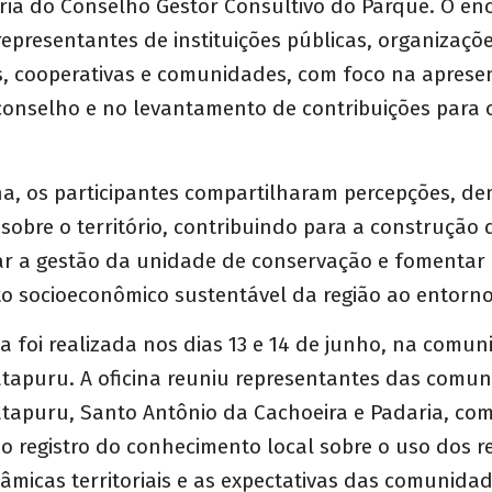
ria do Conselho Gestor Consultivo do Parque. O en
representantes de instituições públicas, organizaçõ
s, cooperativas e comunidades, com foco na aprese
 conselho e no levantamento de contribuições para 
ina, os participantes compartilharam percepções, d
obre o território, contribuindo para a construção d
tar a gestão da unidade de conservação e fomentar
o socioeconômico sustentável da região ao entorno
 foi realizada nos dias 13 e 14 de junho, na comu
atapuru. A oficina reuniu representantes das comu
atapuru, Santo Antônio da Cachoeira e Padaria, co
no registro do conhecimento local sobre o uso dos r
nâmicas territoriais e as expectativas das comunida