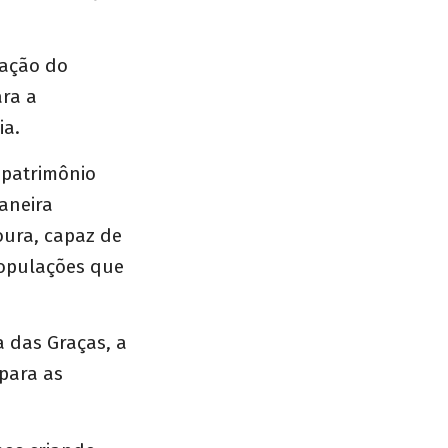
vação do
ara a
ia.
 patrimônio
aneira
oura, capaz de
populações que
 das Graças, a
para as