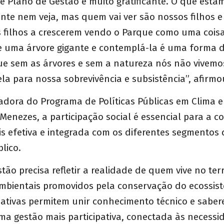
se Plano de Gestão é muito gratificante. O que esta
ente nem veja, mas quem vai ver são nossos filhos e
s filhos a crescerem vendo o Parque como uma cois
e uma árvore gigante e contemplá-la é uma forma 
ue sem as árvores e sem a natureza nós não vivemo
 para nossa sobrevivência e subsistência”, afirmo
adora do Programa de Políticas Públicas em Clima 
 Menezes, a participação social é essencial para a 
s efetiva e integrada com os diferentes segmentos
blico.
tão precisa refletir a realidade de quem vive no terr
ambientais promovidos pela conservação do ecossis
ipativas permitem unir conhecimento técnico e sabere
ma gestão mais participativa, conectada às necessi