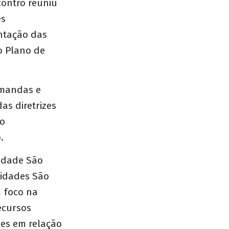
contro reuniu
es
ntação das
o Plano de
emandas e
as diretrizes
 o
.
nidade São
nidades São
m foco na
ecursos
des em relação