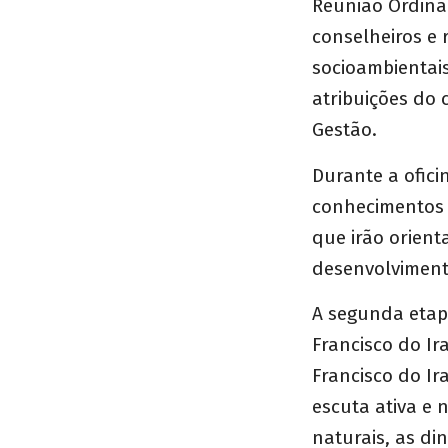
Reunião Ordiná
conselheiros e 
socioambientai
atribuições do
Gestão.
Durante a ofic
conhecimentos s
que irão orien
desenvolviment
A segunda etapa
Francisco do Ir
Francisco do Ir
escuta ativa e 
naturais, as di