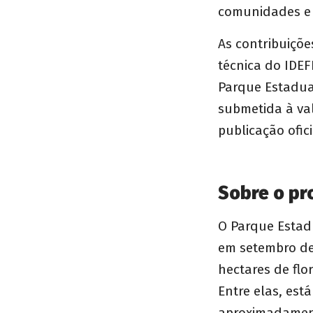
comunidades e 
As contribuiçõe
técnica do IDEF
Parque Estadua
submetida à va
publicação ofi
Sobre o pr
O Parque Estad
em setembro de 
hectares de flo
Entre elas, est
aproximadament