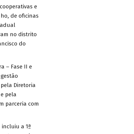
 cooperativas e
ho, de oficinas
tadual
am no distrito
ancisco do
a – Fase II e
 gestão
pela Diretoria
e pela
em parceria com
incluiu a 1ª