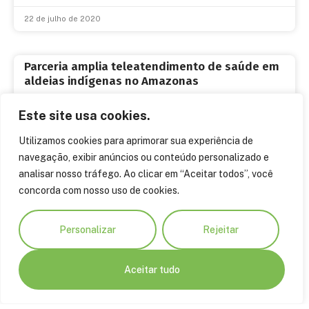
22 de julho de 2020
Parceria amplia teleatendimento de saúde em
aldeias indígenas no Amazonas
LEIA MAIS »
Este site usa cookies.
22 de julho de 2020
Utilizamos cookies para aprimorar sua experiência de
navegação, exibir anúncios ou conteúdo personalizado e
analisar nosso tráfego. Ao clicar em “Aceitar todos”, você
Webinar discute os direitos de crianças e
concorda com nosso uso de cookies.
adolescentes ribeirinhas
LEIA MAIS »
Personalizar
Rejeitar
22 de julho de 2020
Aceitar tudo
FAS promove webinar sobre Reforma Tributária