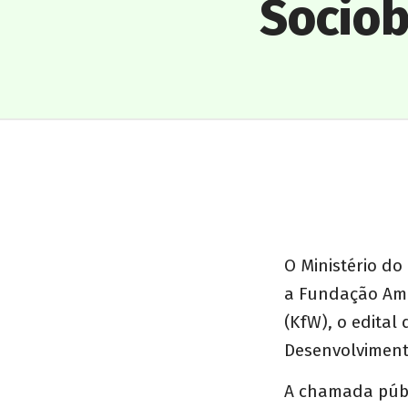
Socio
O Ministério d
a Fundação Ama
(KfW), o edital
Desenvolviment
A chamada públi