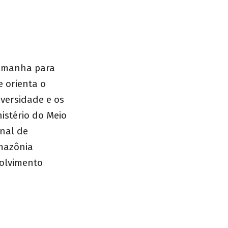
Alemanha para
 orienta o
iversidade e os
nistério do Meio
nal de
mazônia
olvimento