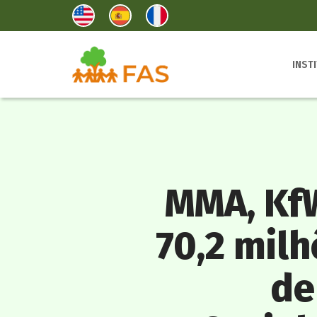
INST
MMA, KfW
70,2 milh
de