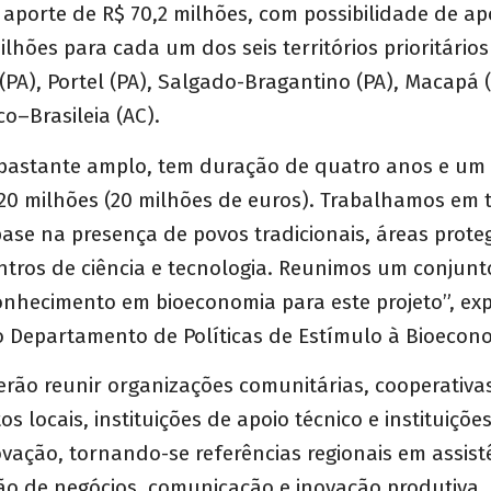
porte de R$ 70,2 milhões, com possibilidade de apo
milhões para cada um dos seis territórios prioritári
 (PA), Portel (PA), Salgado-Bragantino (PA), Macapá 
co–Brasileia (AC).
é bastante amplo, tem duração de quatro anos e um
20 milhões (20 milhões de euros). Trabalhamos em t
ase na presença de povos tradicionais, áreas prote
ntros de ciência e tecnologia. Reunimos um conjunt
conhecimento em bioeconomia para este projeto”, ex
do Departamento de Políticas de Estímulo à Bioeco
rão reunir organizações comunitárias, cooperativa
 locais, instituições de apoio técnico e instituições
ovação, tornando-se referências regionais em assistê
o de negócios, comunicação e inovação produtiva. 