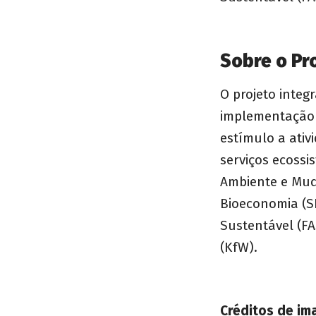
Sobre o Pr
O projeto integ
implementação 
estímulo a ativ
serviços ecossi
Ambiente e Mud
Bioeconomia (S
Sustentável (F
(KfW).
Créditos de im