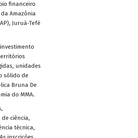
io financeiro
os da Amazônia
(AP), Juruá-Tefé
 investimento
erritórios
gidas, unidades
o sólido de
plica Bruna De
nomia do MMA.
s,
 de ciência,
ncia técnica,
As inscrições