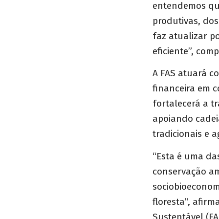
entendemos que
produtivas, dos
faz atualizar p
eficiente”, comp
A FAS atuará c
financeira em 
fortalecerá a t
apoiando cadei
tradicionais e a
“Esta é uma das
conservação am
sociobioeconom
floresta”, afir
Sustentável (FA