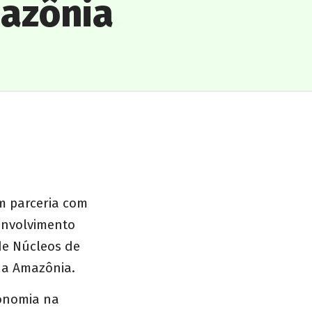
azônia
m parceria com
envolvimento
 de Núcleos de
da Amazônia.
conomia na