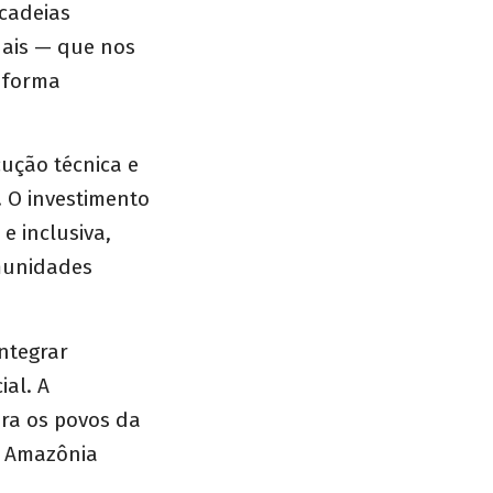
 cadeias
nais — que nos
e forma
ução técnica e
 O investimento
e inclusiva,
munidades
integrar
al. A
ra os povos da
ão Amazônia