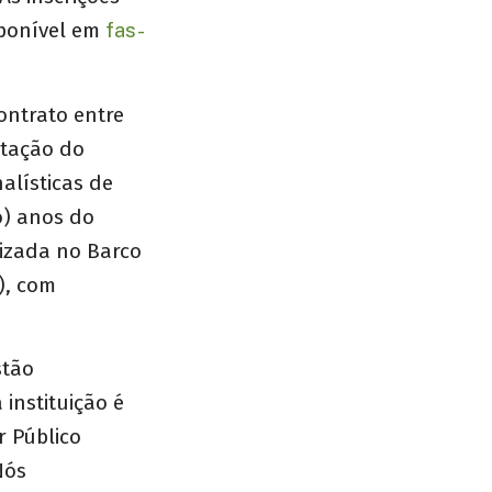
isponível em
fas-
ontrato entre
ntação do
alísticas de
o) anos do
lizada no Barco
), com
stão
 instituição é
r Público
Nós