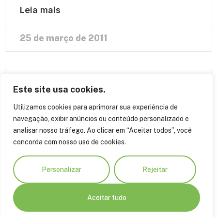
Leia mais
25 de março de 2011
Fundação Amzonas Sustentável debate
Este site usa cookies.
a importância da conservação das
Utilizamos cookies para aprimorar sua experiência de
navegação, exibir anúncios ou conteúdo personalizado e
Florestas no 2º Fórum Mundial de
analisar nosso tráfego. Ao clicar em “Aceitar todos”, você
concorda com nosso uso de cookies.
Sustentabilidade
Realizado pela Seminars e promovido pelo LIDE –
Personalizar
Rejeitar
Grupo de LÃ­deres Empresariais -, evento terÃ¡
como tema principal â??Sustentabilidade EconÃ
Aceitar tudo
´mica, Ambiental e Social da AmazÃ´nia e do
Planetaâ?