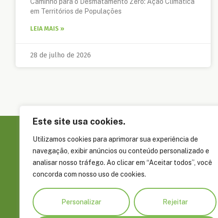
Caminho para o Desmatamento Zero: Ação Climática
em Territórios de Populações
LEIA MAIS »
28 de julho de 2026
Este site usa cookies.
Utilizamos cookies para aprimorar sua experiência de
Sobre a FAS
navegação, exibir anúncios ou conteúdo personalizado e
Governança
analisar nosso tráfego. Ao clicar em “Aceitar todos”, você
concorda com nosso uso de cookies.
Rua Álvaro Braga, 351, Parque Dez de
Embaixadore
Novembro Manaus, AM, Brasil CEP
Parceiros
69055-660
Personalizar
Rejeitar
Prêmios e R
+55 92 4009 8900