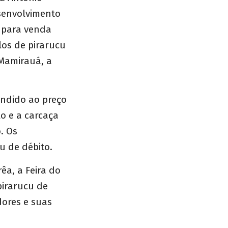
esenvolvimento
s para venda
los de pirarucu
Mamirauá, a
endido ao preço
lo e a carcaça
. Os
u de débito.
êa, a Feira do
pirarucu de
dores e suas