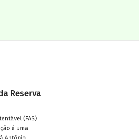
 da Reserva
tentável (FAS)
zação é uma
uá Antônio