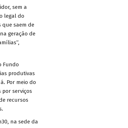
dor, sem a
o legal do
es que saem de
na geração de
mílias”,
do Fundo
ias produtivas
á. Por meio do
 por serviços
 de recursos
s.
7h30, na sede da