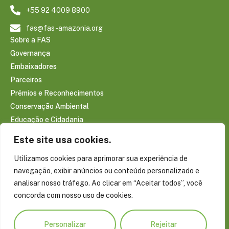
+55 92 4009 8900
fas@fas-amazonia.org
Sobre a FAS
Governança
Embaixadores
Parceiros
Prêmios e Reconhecimentos
Conservação Ambiental
Educação e Cidadania
Infraestrutura Comunitária
Este site usa cookies.
Saúde e Bem-estar
Utilizamos cookies para aprimorar sua experiência de
Sociobioeconomia Amazônica
navegação, exibir anúncios ou conteúdo personalizado e
CONTEÚDOS
analisar nosso tráfego. Ao clicar em “Aceitar todos”, você
Notícias
concorda com nosso uso de cookies.
Reportagens
Publicações
Personalizar
Rejeitar
Conecte-se com a Amazônia