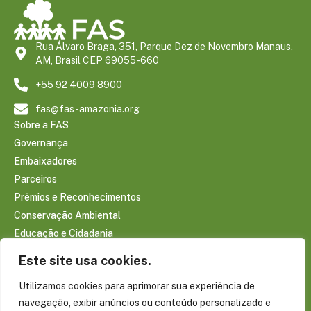
Rua Álvaro Braga, 351, Parque Dez de Novembro Manaus,
AM, Brasil CEP 69055-660
+55 92 4009 8900
fas@fas-amazonia.org
Sobre a FAS
Governança
Embaixadores
Parceiros
Prêmios e Reconhecimentos
Conservação Ambiental
Educação e Cidadania
Infraestrutura Comunitária
Este site usa cookies.
Saúde e Bem-estar
Utilizamos cookies para aprimorar sua experiência de
Sociobioeconomia Amazônica
navegação, exibir anúncios ou conteúdo personalizado e
CONTEÚDOS