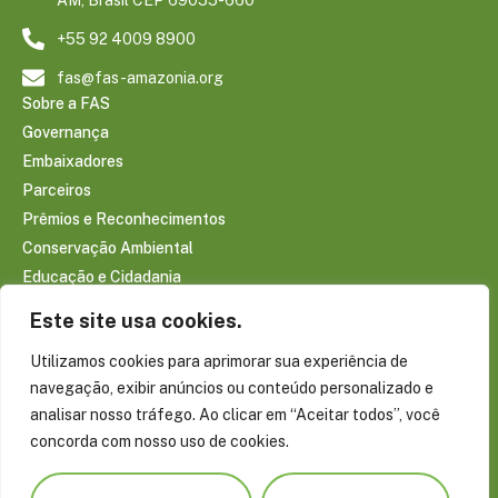
+55 92 4009 8900
fas@fas-amazonia.org
Sobre a FAS
Governança
Embaixadores
Parceiros
Prêmios e Reconhecimentos
Conservação Ambiental
Educação e Cidadania
Infraestrutura Comunitária
Este site usa cookies.
Saúde e Bem-estar
Utilizamos cookies para aprimorar sua experiência de
Sociobioeconomia Amazônica
navegação, exibir anúncios ou conteúdo personalizado e
CONTEÚDOS
analisar nosso tráfego. Ao clicar em “Aceitar todos”, você
Notícias
concorda com nosso uso de cookies.
Reportagens
Publicações