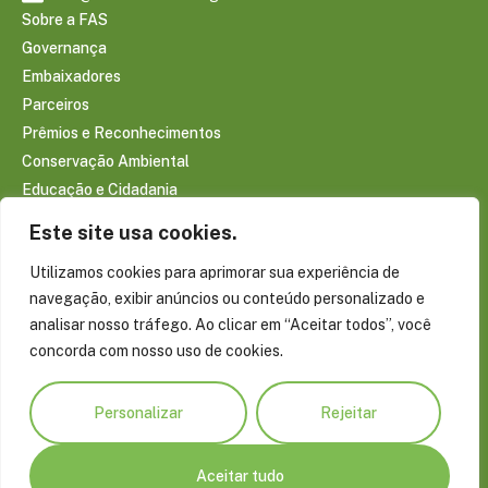
Sobre a FAS
Governança
Embaixadores
Parceiros
Prêmios e Reconhecimentos
Conservação Ambiental
Educação e Cidadania
Infraestrutura Comunitária
Este site usa cookies.
Saúde e Bem-estar
Utilizamos cookies para aprimorar sua experiência de
Sociobioeconomia Amazônica
navegação, exibir anúncios ou conteúdo personalizado e
CONTEÚDOS
analisar nosso tráfego. Ao clicar em “Aceitar todos”, você
Notícias
concorda com nosso uso de cookies.
Reportagens
Publicações
Personalizar
Rejeitar
Conecte-se com a Amazônia
Blog do Virgílio Viana
Projetos Especiais
Aceitar tudo