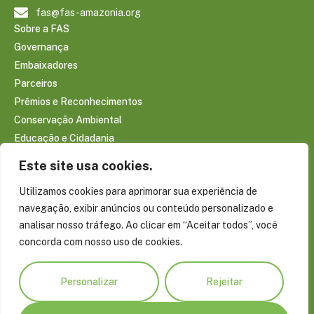
fas@fas-amazonia.org
Sobre a FAS
Governança
Embaixadores
Parceiros
Prêmios e Reconhecimentos
Conservação Ambiental
Educação e Cidadania
Infraestrutura Comunitária
Este site usa cookies.
Saúde e Bem-estar
Utilizamos cookies para aprimorar sua experiência de
Sociobioeconomia Amazônica
navegação, exibir anúncios ou conteúdo personalizado e
CONTEÚDOS
analisar nosso tráfego. Ao clicar em “Aceitar todos”, você
Notícias
concorda com nosso uso de cookies.
Reportagens
Publicações
Personalizar
Rejeitar
Conecte-se com a Amazônia
Blog do Virgílio Viana