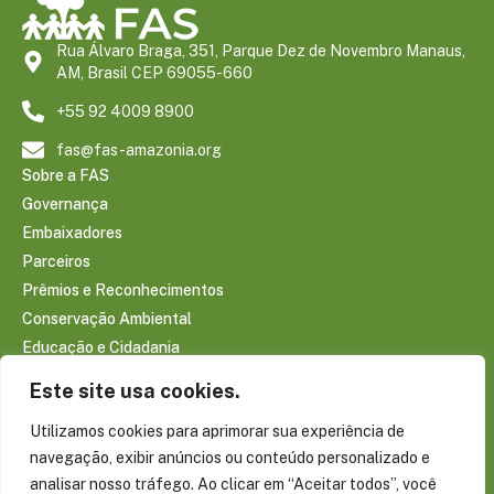
Rua Álvaro Braga, 351, Parque Dez de Novembro Manaus,
AM, Brasil CEP 69055-660
+55 92 4009 8900
fas@fas-amazonia.org
Sobre a FAS
Governança
Embaixadores
Parceiros
Prêmios e Reconhecimentos
Conservação Ambiental
Educação e Cidadania
Infraestrutura Comunitária
Este site usa cookies.
Saúde e Bem-estar
Utilizamos cookies para aprimorar sua experiência de
Sociobioeconomia Amazônica
navegação, exibir anúncios ou conteúdo personalizado e
CONTEÚDOS
analisar nosso tráfego. Ao clicar em “Aceitar todos”, você
Notícias