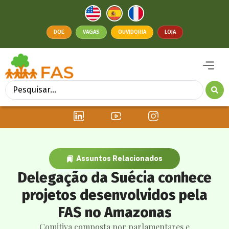
DOE
VAGAS
OUVIDORIA
LOJA
Assuntos Relacionados
Delegação da Suécia conhece
projetos desenvolvidos pela
FAS no Amazonas
Comitiva composta por parlamentares e