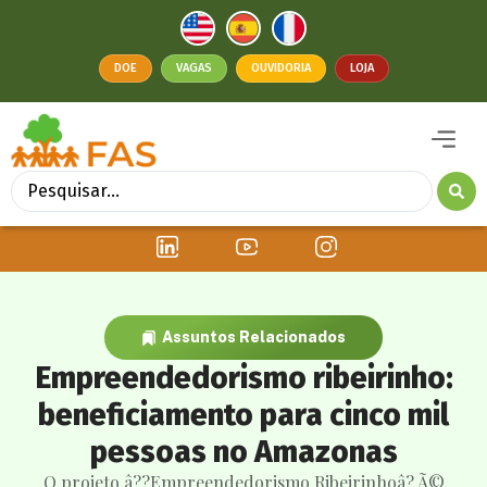
DOE
VAGAS
OUVIDORIA
LOJA
Assuntos Relacionados
Empreendedorismo ribeirinho:
beneficiamento para cinco mil
pessoas no Amazonas
O projeto â??Empreendedorismo Ribeirinhoâ? Ã©