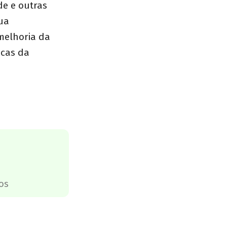
de e outras
sua
melhoria da
icas da
os