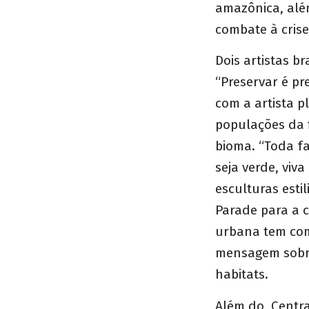
amazônica, alé
combate à crise 
Dois artistas b
“Preservar é p
com a artista p
populações da f
bioma. “Toda fa
seja verde, viva
esculturas esti
Parade para a 
urbana tem com
mensagem sobre
habitats.
Além do Centra