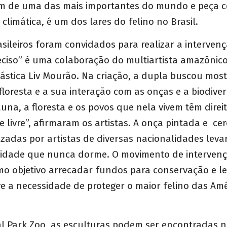
m de uma das mais importantes do mundo e peça c
climática, é um dos lares do felino no Brasil.
rasileiros foram convidados para realizar a interven
reciso” é uma colaboração do multiartista amazôni
lástica Liv Mourão. Na criação, a dupla buscou most
loresta e a sua interação com as onças e a biodive
una, a floresta e os povos que nela vivem têm direit
 e livre”, afirmaram os artistas. A onça pintada e ce
lizadas por artistas de diversas nacionalidades lev
cidade que nunca dorme. O movimento de intervençã
o objetivo arrecadar fundos para conservação e l
 a necessidade de proteger o maior felino das Amé
l Park Zoo, as esculturas podem ser encontradas 