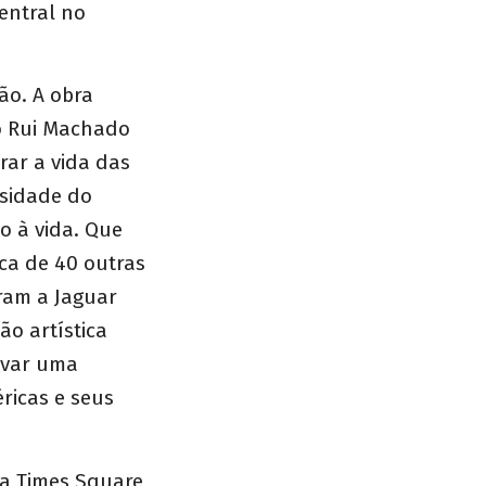
entral no
ção. A obra
co Rui Machado
rar a vida das
rsidade do
o à vida. Que
rca de 40 outras
aram a Jaguar
o artística
evar uma
ricas e seus
na Times Square