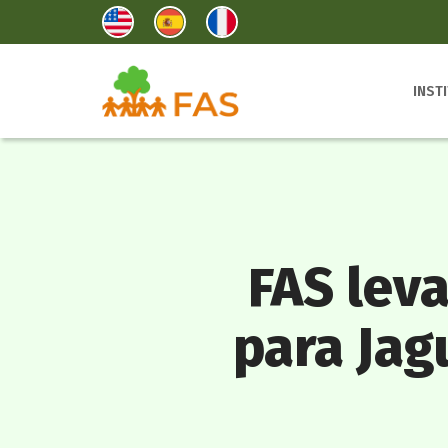
INST
FAS lev
para Jag