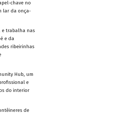
apel-chave no
m lar da onça-
a e trabalha nas
pé e da
des ribeirinhas
e
munity Hub, um
rofissional e
os do interior
ontêineres de