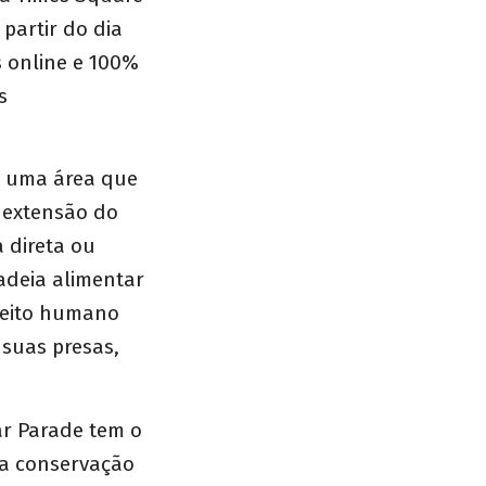
 partir do dia
s online e 100%
s
o uma área que
a extensão do
 direta ou
adeia alimentar
efeito humano
 suas presas,
ar Parade tem o
la conservação