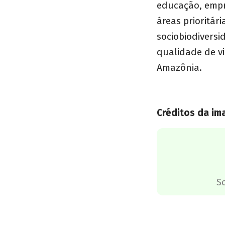
educação, empr
áreas prioritár
sociobiodivers
qualidade de vi
Amazônia.
Créditos da i
S