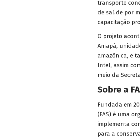
transporte con
de saúde por me
capacitação pro
O projeto acon
Amapá, unidade 
amazônica, e t
Intel, assim c
meio da Secret
Sobre a F
Fundada em 20
(FAS) é uma org
implementa con
para a conserva