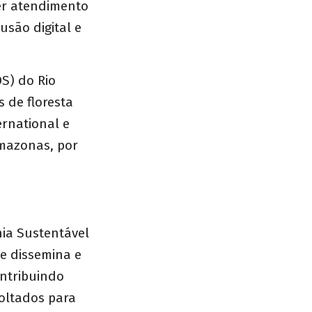
er atendimento
usão digital e
S) do Rio
 de floresta
rnational e
Amazonas, por
a Sustentável
ue dissemina e
ntribuindo
voltados para