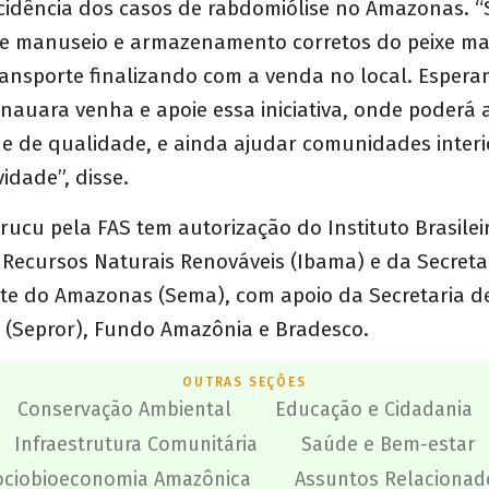
incidência dos casos de rabdomiólise no Amazonas. 
de manuseio e armazenamento corretos do peixe m
ransporte finalizando com a venda no local. Esper
auara venha e apoie essa iniciativa, onde poderá 
o e de qualidade, e ainda ajudar comunidades inter
idade”, disse.
rucu pela FAS tem autorização do Instituto Brasilei
Recursos Naturais Renováveis (Ibama) e da Secreta
te do Amazonas (Sema), com apoio da Secretaria d
 (Sepror), Fundo Amazônia e Bradesco.
OUTRAS SEÇÕES
Conservação Ambiental
Educação e Cidadania
Infraestrutura Comunitária
Saúde e Bem-estar
ociobioeconomia Amazônica
Assuntos Relacionad