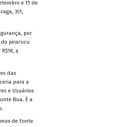
setembro e 1º de
raga, 351,
egurança, por
 do pirarucu
 R$18, a
res das
ceria para a
res e Usuários
onte Boa. É a
s.
ímos de Fonte