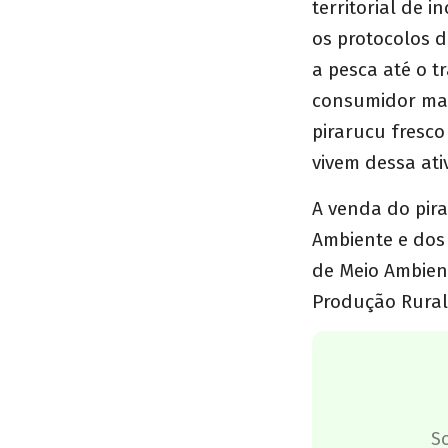
territorial de 
os protocolos 
a pesca até o t
consumidor man
pirarucu fresc
vivem dessa ativ
A venda do pira
Ambiente e dos 
de Meio Ambien
Produção Rural
S