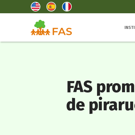
INST
FAS prom
de pirar