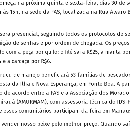
 começa na próxima quinta e sexta-feira, dias 30 de 
 às 15h, na sede da FAS, localizada na Rua Álvaro B
erá presencial, seguindo todos os protocolos de s
uição de senhas e por ordem de chegada. Os preços
do com a peça por quilo: o filé sai a R$25, a manta por
 e a carcaça por R$6.
rucu de manejo beneficiará 53 famílias de pescado
sta da Ilha e Nova Esperança, em Fonte Boa. A par
do de acordo entre a FAS e a Associação dos Morado
irauá (AMURMAM), com assessoria técnica do IDS-F
e esses comunitários participam da feira em Manau
 é vender nosso peixe pelo melhor preço. Quando sa