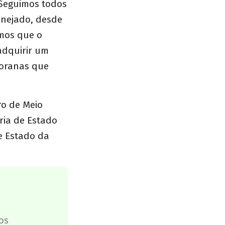
“Seguimos todos
anejado, desde
amos que o
adquirir um
ioranas que
ro de Meio
ria de Estado
e Estado da
os