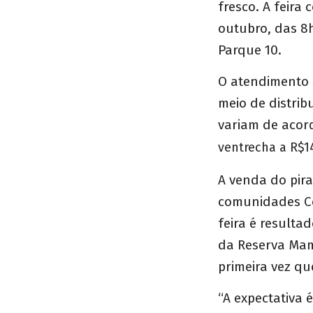
fresco. A feira
outubro, das 8h
Parque 10.
O atendimento s
meio de distrib
variam de acor
ventrecha a R$14
A venda do pira
comunidades Co
feira é resulta
da Reserva Mam
primeira vez qu
“A expectativa