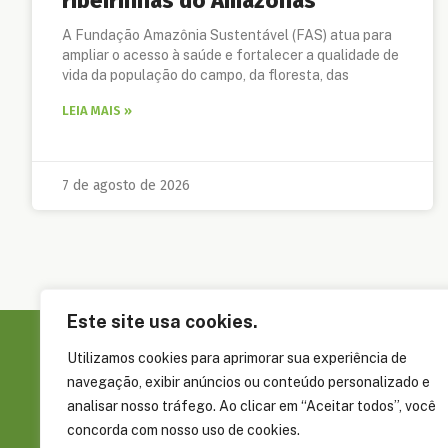
ribeirinhas do Amazonas
A Fundação Amazônia Sustentável (FAS) atua para
ampliar o acesso à saúde e fortalecer a qualidade de
vida da população do campo, da floresta, das
LEIA MAIS »
7 de agosto de 2026
Este site usa cookies.
Utilizamos cookies para aprimorar sua experiência de
Sobre a FAS
navegação, exibir anúncios ou conteúdo personalizado e
Governança
analisar nosso tráfego. Ao clicar em “Aceitar todos”, você
concorda com nosso uso de cookies.
Rua Álvaro Braga, 351, Parque Dez de
Embaixadore