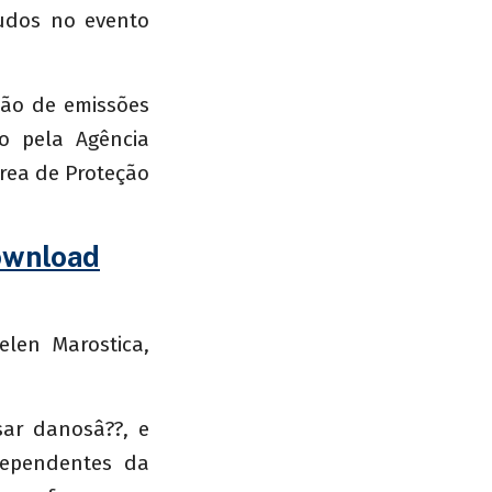
tudos no evento
ção de emissões
o pela Agência
rea de Proteção
Download
elen Marostica,
ar danosâ??, e
dependentes da