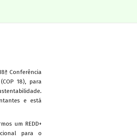
18ª Conferência
(COP 18), para
ustentabilidade.
ntantes e está
ermos um REDD+
acional para o