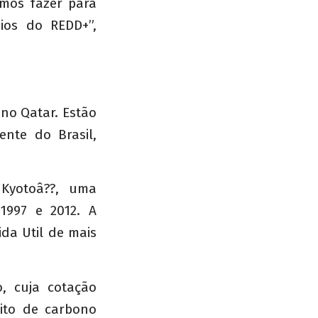
emos fazer para
cios do REDD+”,
no Qatar. Estão
ente do Brasil,
 Kyotoâ??, uma
1997 e 2012. A
ida Util de mais
, cuja cotação
ito de carbono