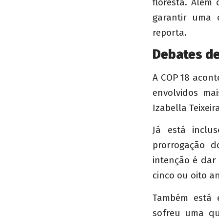
floresta. Além
garantir uma d
reporta.
Debates d
A COP 18 acont
envolvidos mai
Izabella Teixeira
Já está inclu
prorrogação d
intenção é dar 
cinco ou oito a
Também está e
sofreu uma qu