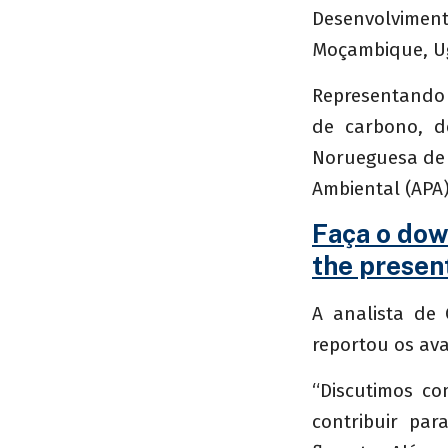
Desenvolviment
Moçambique, Ug
Representando 
de carbono, d
Norueguesa de 
Ambiental (APA)
Faça o dow
the presen
A analista de 
reportou os av
“Discutimos c
contribuir pa